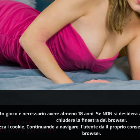
to gioco è necessario avere almeno 18 anni. Se NON si desidera a
chiudere la finestra del browser.
zza i cookie. Continuando a navigare, l'utente dà il proprio cons
browser.