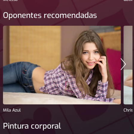
Oponentes recomendadas
Mila Azul
Chris
Pintura corporal