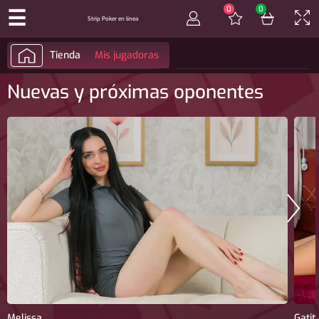
☰
0
0
Strip Poker en línea
Tienda
Mis jugadoras
Ajustes
Nuevas y próximas oponentes
Canjear código de producto
Reglas
Contactanos
Preguntas frecuentes
Acerca
Política de privacidad
Español
Melissa
Gatit