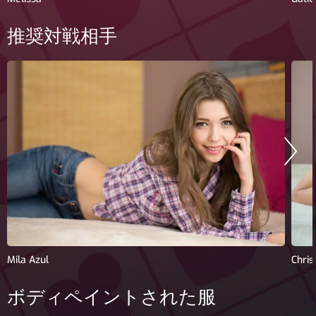
推奨対戦相手
Mila Azul
Chris
ボディペイントされた服