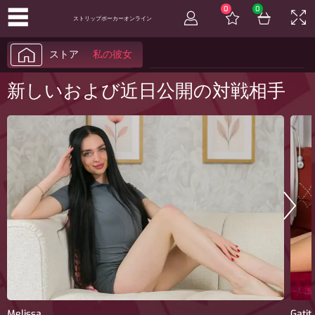
☰
0
0
ストリップポーカーオンライン
ストア
私の彼女
オプション
新しいおよび近日公開の対戦相手
製品コードを引き換える
規則
問い合わせ
よくある質問
プログラム
プライバシーポリシー
日本語
Melissa
Gatit