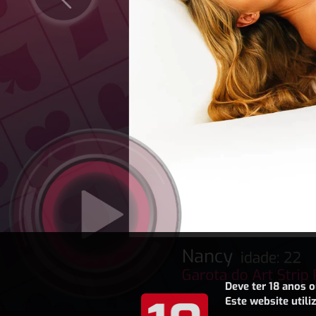
Deve ter 18 anos o
Este website utili