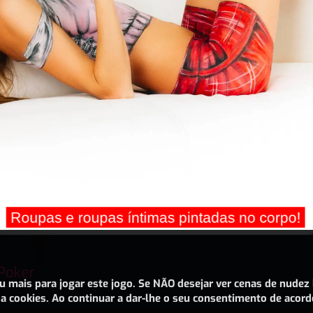
u mais para jogar este jogo. Se NÃO desejar ver cenas de nudez 
za cookies. Ao continuar a dar-lhe o seu consentimento de acor