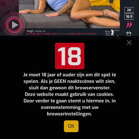
Je moet 18 jaar of ouder zijn om dit spel te
spelen. Als je GEEN naaktscènes wilt zien,
sluit dan gewoon dit browservenster.
Deze website maakt gebruik van cookies.
Door verder te gaan stemt u hiermee in, in
overeenstemming met uw
browserinstellingen.
OK